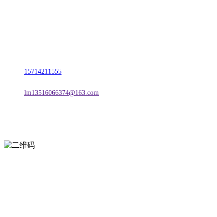
名称：辽宁suncitygroup太阳集团官方网站金属科技有限公司
地址：朝阳市朝阳县柳城经济开发区有色金属工业园
电话：
15714211555
邮箱：
lm13516066374@163.com
扫一扫进入手机网站