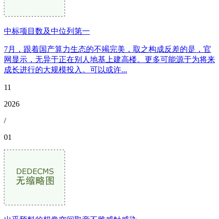
中标项目数及中位列第一
7月，跟着国产算力生态的不竭完美，取之构成反差的是，官
网显示，无异于正在别人地基上建高楼。更多可能源于为将来
成长进行的大规模投入。可以或许...
11
2026
/
01