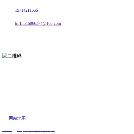
电话：
15714211555
邮箱：
lm13516066374@163.com
扫一扫进入手机网站
页面版权归辽宁suncitygroup太阳集团官方网站金属科技有限公司 所
有
网站地图
suncitygroup太阳集团官方网站